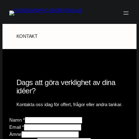
Hoppa
till
innehåll
KONTAKT
Dags att göra verklighet av dina
idéer?
Kontakta oss idag för offert, frågor eller andra tankar.
Namn
*
N
Email
*
a
Ämne